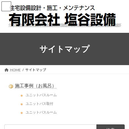
コ
ナ
ン
ビ
テ
ゲ
ン
ー
ツ
シ
へ
ョ
ス
ン
キ
に
サイトマップ
ッ
移
プ
動
HOME
サイトマップ
施工事例（お風呂）
ユニットバスルーム
ユニットバス取付
ユニットバスルーム
検