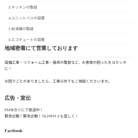
3.キッチンの取替
4.ユニットバスの設置
5.給湯機の取替
6.エコキュートの設置
地域密着にて営業しております
設備工事・リフォーム工事・器具の取替など、お客様の困ったをヨカッタ
に！
お困りごとがありましたら、工事以外でもご相談くださいませ。
広告・宣伝
FMゆきぐにで放送中！
緊急出動！緊急出動！76.2ＭＨｚも宜しく！
Facebook